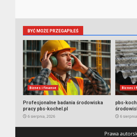
BYĆ MOŻE PRZEGAPIŁEŚ
Biznes i finanse
Biznes i
Profesjonalne badania środowiska
pbs-koche
pracy pbs-kochel.pl
środowis
6 sierpnia, 2026
6 sierpnia
Prawa autorsk