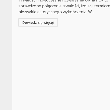
Trwałość i nowoczesne rozwiązania Okna PCV to
sprawdzone połączenie trwałości, izolacji termiczn
niezwykle estetycznego wykończenia. W...
Dowiedz się więcej