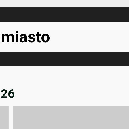
miasto
026