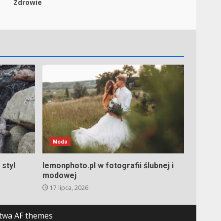
Zdrowie
Moda
styl
lemonphoto.pl w fotografii ślubnej i
modowej
17 lipca, 2026
twa AF themes