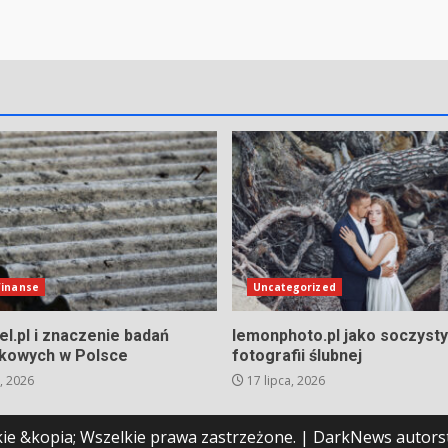
 finanse
Uncategorized
l.pl i znaczenie badań
lemonphoto.pl jako soczysty 
kowych w Polsce
fotografii ślubnej
, 2026
17 lipca, 2026
ie &kopia; Wszelkie prawa zastrzeżone.
|
DarkNews
autors