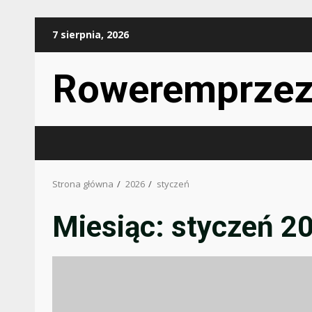
Przejdź
7 sierpnia, 2026
do
treści
Roweremprzez
Strona główna
2026
styczeń
Miesiąc:
styczeń 2