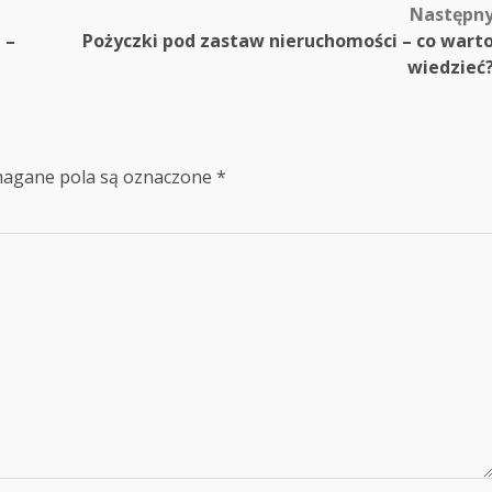
Następn
 –
Pożyczki pod zastaw nieruchomości – co wart
wiedzieć
agane pola są oznaczone
*