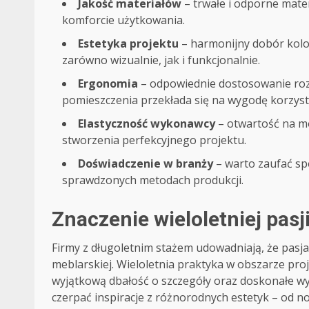
Jakość materiałów
– trwałe i odporne mater
komforcie użytkowania.
Estetyka projektu
– harmonijny dobór kolo
zarówno wizualnie, jak i funkcjonalnie.
Ergonomia
– odpowiednie dostosowanie rozm
pomieszczenia przekłada się na wygodę korzyst
Elastyczność wykonawcy
– otwartość na mod
stworzenia perfekcyjnego projektu.
Doświadczenie w branży
– warto zaufać spe
sprawdzonych metodach produkcji.
Znaczenie wieloletniej pasj
Firmy z długoletnim stażem udowadniają, że pas
meblarskiej. Wieloletnia praktyka w obszarze pro
wyjątkową dbałość o szczegóły oraz doskonałe wy
czerpać inspiracje z różnorodnych estetyk – od 