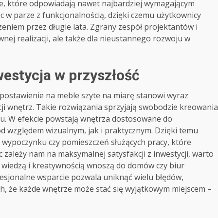
e, które odpowiadają nawet najbardziej wymagającym
c w parze z funkcjonalnością, dzięki czemu użytkownicy
eniem przez długie lata. Zgrany zespół projektantów i
awnej realizacji, ale także dla nieustannego rozwoju w
westycja w przyszłość
 postawienie na meble szyte na miarę stanowi wyraz
i wnętrz. Takie rozwiązania sprzyjają swobodzie kreowania
adku. W efekcie powstają wnętrza dostosowane do
d względem wizualnym, jak i praktycznym. Dzięki temu
y wypoczynku czy pomieszczeń służących pracy, które
c zależy nam na maksymalnej satysfakcji z inwestycji, warto
 wiedzą i kreatywnością wnoszą do domów czy biur
fesjonalne wsparcie pozwala uniknąć wielu błędów,
ch, że każde wnętrze może stać się wyjątkowym miejscem –