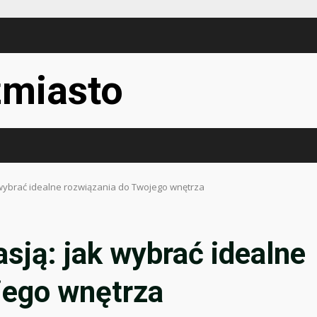
miasto
 wybrać idealne rozwiązania do Twojego wnętrza
sją: jak wybrać idealne
jego wnętrza