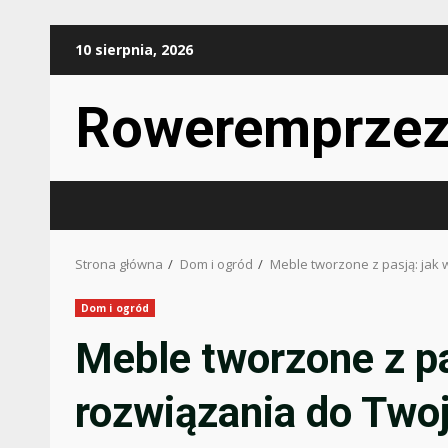
Przejdź
10 sierpnia, 2026
do
treści
Roweremprzez
Strona główna
Dom i ogród
Meble tworzone z pasją: jak
Dom i ogród
Meble tworzone z pa
rozwiązania do Two