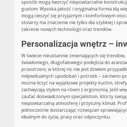
sposób mogą tworzyć niepowtarzalne konstrukcj
gustom. Wysoka jakość i oryginalna forma idą wię
mogą cieszyć się przyjaznym i komfortowym otocz
stolarzy ma znaczenie nie tylko dla szybkiej i spr
zakresie nowych technologii oraz trendów.
Personalizacja wnętrz – in
W świecie nieustannie zmieniających się trendów,
świadomego, długofalowego podejścia do aranżacj
przestrzeni, w której nic nie jest dziełem przyp
indywidualnych upodobań i potrzeb – zarówno po
można liczyć na wyjątkowe projekty kuchni, stref
zachwycają stylem na równi z ergonomią. Jeśli wię
zaufać doświadczonym specjalistom, którzy swoją
niepowtarzalną atmosferę i przytulny klimat. Pro
jednocześnie dostarczając rozwiązań sprawiający
idealnym do życia, pracy oraz odpoczynku.