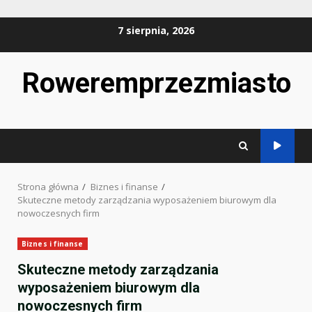
Przejdź
7 sierpnia, 2026
do
treści
Roweremprzezmiasto
Strona główna
Biznes i finanse
Skuteczne metody zarządzania wyposażeniem biurowym dla
nowoczesnych firm
Biznes i finanse
Skuteczne metody zarządzania
wyposażeniem biurowym dla
nowoczesnych firm