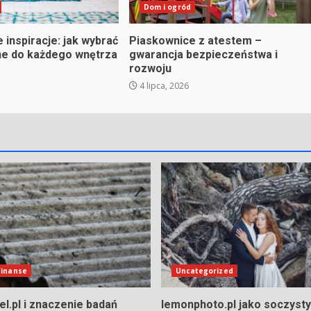
Dom i ogród
inspiracje: jak wybrać
Piaskownice z atestem –
ne do każdego wnętrza
gwarancja bezpieczeństwa i
rozwoju
4 lipca, 2026
 finanse
Uncategorized
l.pl i znaczenie badań
lemonphoto.pl jako soczysty 