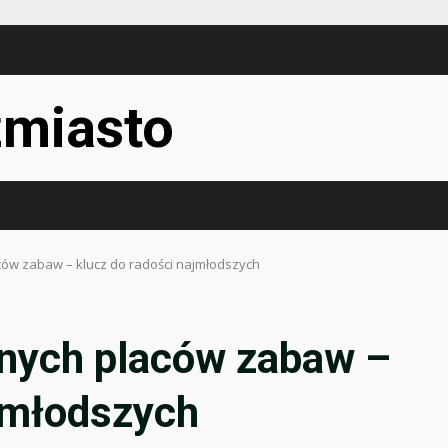
miasto
ów zabaw – klucz do radości najmłodszych
nych placów zabaw –
ajmłodszych