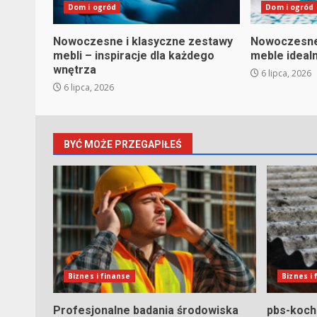
Dom i ogród
Dom i ogród
Nowoczesne i klasyczne zestawy
Nowoczesne 
mebli – inspiracje dla każdego
meble ideal
wnętrza
6 lipca, 2026
6 lipca, 2026
BYĆ MOŻE PRZEGAPIŁEŚ
Biznes i finanse
Biznes i
Profesjonalne badania środowiska
pbs-koche