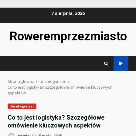
Przejdź
7 sierpnia, 2026
do
treści
Roweremprzezmiasto
Strona główna
Uncategorized
Co to jest logistyka? Szczegółowe omówienie kluczowych
aspektów
Uncategorized
Co to jest logistyka? Szczegółowe
omówienie kluczowych aspektów
admin
15 maja, 2025