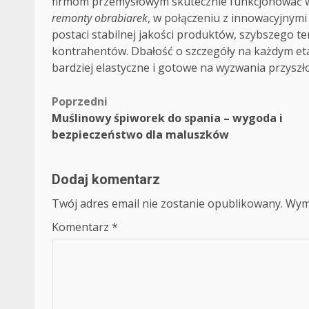
firmom przemysłowym skutecznie funkcjonować w 
remonty obrabiarek
, w połączeniu z innowacyjnymi
postaci stabilnej jakości produktów, szybszego te
kontrahentów. Dbałość o szczegóły na każdym etap
bardziej elastyczne i gotowe na wyzwania przyszło
Zobacz
Poprzedni
Muślinowy śpiworek do spania – wygoda i
wpisy
bezpieczeństwo dla maluszków
Dodaj komentarz
Twój adres email nie zostanie opublikowany.
Wym
Komentarz
*