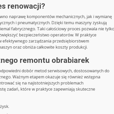
es renowacji?
wno naprawę komponentów mechanicznych, jak i wymianę
rycznych i pneumatycznych. Dzięki temu maszyny zyskują
emal fabrycznego. Taki całościowy proces pozwala nie tylk
 zwiększyć bezpieczeństwo operatorów. W praktyce
ów efektywnego zarządzania przedsiębiorstwem
aszyn oraz obniża całkowite koszty produkcji.
znego remontu obrabiarek
odpowiedni dobór metod serwisowych, dostosowanych do
cznego. Ważnym etapem okazuje się również wstępna
ntrować się na najistotniejszych problemach
istę zadań, które w praktyce zapewniają skuteczne
żysk.