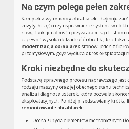
Na czym polega pełen zakr
Kompleksowy
remonty obrabiarek
obejmuje zaró
zużytych części czy usprawnienie systemów elekt
nową funkcjonalność i przywracane są do stanu ni
zapewnić wysoką dokładność obróbki, lecz także
modernizacja obrabiarek
stanowi jeden z filar
przemysłowym, gdyż wydłuża okres eksploatacji m
Kroki niezbędne do skutec
Podstawą sprawnego procesu naprawczego jest 
rodzaju maszyny oraz jej obecnego stanu techni
analiza i diagnoza usterek, która pozwala skonce
eksploatacyjnych. Poniżej przedstawiamy krótką l
remontowanie obrabiarek
:
Ocena zużycia elementów mechanicznych i ło