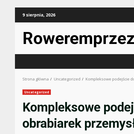
Przejdź
9 sierpnia, 2026
do
treści
Roweremprzez
Strona główna
Uncategorized
Kompleksowe podejście do
Uncategorized
Kompleksowe podej
obrabiarek przemys