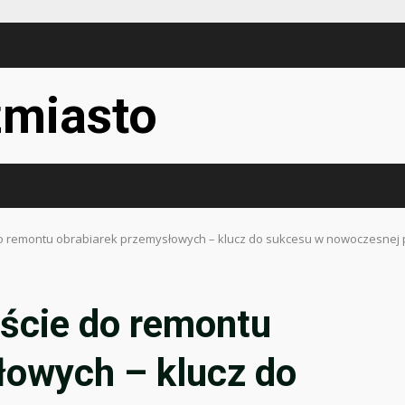
miasto
 remontu obrabiarek przemysłowych – klucz do sukcesu w nowoczesnej p
ście do remontu
łowych – klucz do