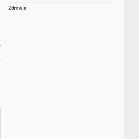
Zdrowie
y
e
w