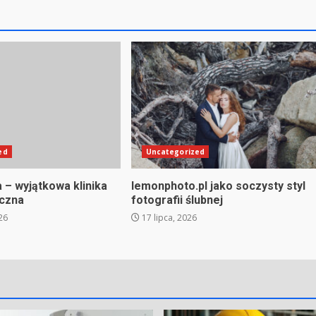
ed
Uncategorized
a – wyjątkowa klinika
lemonphoto.pl jako soczysty styl
iczna
fotografii ślubnej
26
17 lipca, 2026