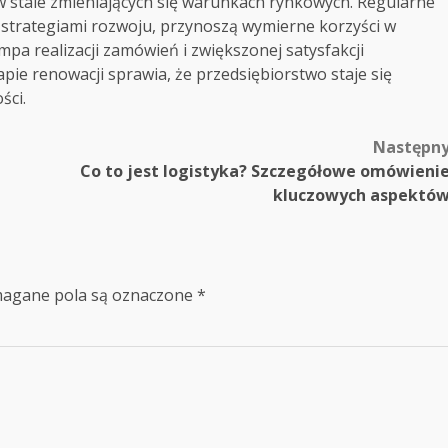
stale zmieniających się warunkach rynkowych. Regularne
 strategiami rozwoju, przynoszą wymierne korzyści w
mpa realizacji zamówień i zwiększonej satysfakcji
ie renowacji sprawia, że przedsiębiorstwo staje się
ści.
Następn
Co to jest logistyka? Szczegółowe omówieni
kluczowych aspektó
agane pola są oznaczone
*