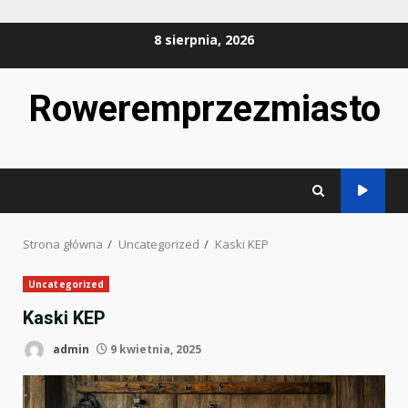
Przejdź
8 sierpnia, 2026
do
treści
Roweremprzezmiasto
Strona główna
Uncategorized
Kaski KEP
Uncategorized
Kaski KEP
admin
9 kwietnia, 2025