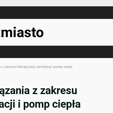
miasto
z zakresu klimatyzacji, wentylacji i pomp ciepła
ązania z zakresu
acji i pomp ciepła