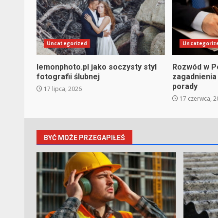
Uncategorized
Uncategoriz
lemonphoto.pl jako soczysty styl
Rozwód w P
fotografii ślubnej
zagadnienia
porady
17 lipca, 2026
17 czerwca, 2
BYĆ MOŻE PRZEGAPIŁEŚ