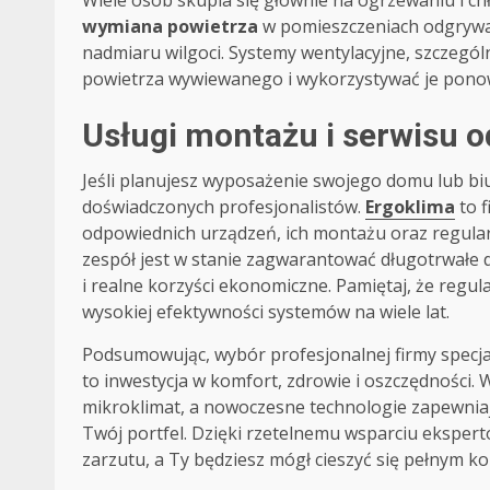
Wiele osób skupia się głównie na ogrzewaniu i c
wymiana powietrza
w pomieszczeniach odgrywa
nadmiaru wilgoci. Systemy wentylacyjne, szczegól
powietrza wywiewanego i wykorzystywać je ponown
Usługi montażu i serwisu o
Jeśli planujesz wyposażenie swojego domu lub biu
doświadczonych profesjonalistów.
Ergoklima
to 
odpowiednich urządzeń, ich montażu oraz regularn
zespół jest w stanie zagwarantować długotrwałe dz
i realne korzyści ekonomiczne. Pamiętaj, że regu
wysokiej efektywności systemów na wiele lat.
Podsumowując, wybór profesjonalnej firmy specjali
to inwestycja w komfort, zdrowie i oszczędności
mikroklimat, a nowoczesne technologie zapewniaj
Twój portfel. Dzięki rzetelnemu wsparciu eksper
zarzutu, a Ty będziesz mógł cieszyć się pełnym 