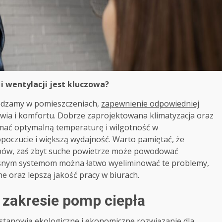
i wentylacji jest kluczowa?
spędzamy w pomieszczeniach,
zapewnienie odpowiedniej
ia i komfortu. Dobrze zaprojektowana klimatyzacja oraz
ymać optymalną temperaturę i wilgotność w
poczucie i większą wydajność. Warto pamiętać, że
zybów, zaś zbyt suche powietrze może powodować
snym systemom można łatwo wyeliminować te problemy,
e oraz lepszą jakość pracy w biurach.
zakresie pomp ciepła
 stanowią ekologiczne i ekonomiczne rozwiązanie dla