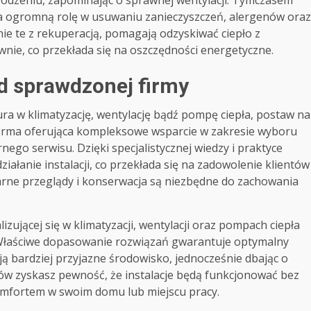
hłodzeniu, zapominając o sprawnej wentylacji. Tymczasem
 ogromną rolę w usuwaniu zanieczyszczeń, alergenów oraz
nie te z rekuperacją, pomagają odzyskiwać ciepło z
ie, co przekłada się na oszczędności energetyczne.
d sprawdzonej firmy
ra w klimatyzację, wentylację bądź pompę ciepła, postaw na
firma oferująca kompleksowe wsparcie w zakresie wyboru
ego serwisu. Dzięki specjalistycznej wiedzy i praktyce
iałanie instalacji, co przekłada się na zadowolenie klientów
larne przeglądy i konserwacja są niezbędne do zachowania
zującej się w klimatyzacji, wentylacji oraz pompach ciepła
. Właściwe dopasowanie rozwiązań gwarantuje optymalny
ą bardziej przyjazne środowisko, jednocześnie dbając o
tów zyskasz pewność, że instalacje będą funkcjonować bez
komfortem w swoim domu lub miejscu pracy.