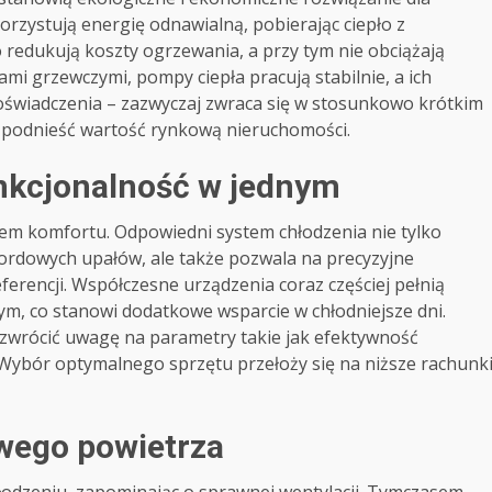
rzystują energię odnawialną, pobierając ciepło z
 redukują koszty ogrzewania, a przy tym nie obciążają
i grzewczymi, pompy ciepła pracują stabilnie, a ich
doświadczenia – zazwyczaj zwraca się w stosunkowo krótkim
oże podnieść wartość rynkową nieruchomości.
unkcjonalność w jednym
imem komfortu. Odpowiedni system chłodzenia nie tylko
rdowych upałów, ale także pozwala na precyzyjne
erencji. Współczesne urządzenia coraz częściej pełnią
ym, co stanowi dodatkowe wsparcie w chłodniejsze dni.
zwrócić uwagę na parametry takie jak efektywność
ybór optymalnego sprzętu przełoży się na niższe rachunk
owego powietrza