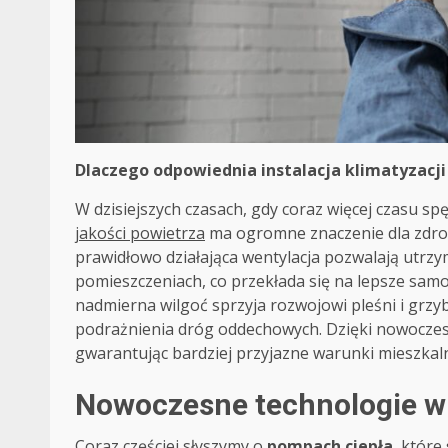
Dlaczego odpowiednia instalacja klimatyzacji 
W dzisiejszych czasach, gdy coraz więcej czasu 
jakości powietrza
ma ogromne znaczenie dla zdrow
prawidłowo działająca wentylacja pozwalają utrz
pomieszczeniach, co przekłada się na lepsze samo
nadmierna wilgoć sprzyja rozwojowi pleśni i gr
podrażnienia dróg oddechowych. Dzięki nowocze
gwarantując bardziej przyjazne warunki mieszkaln
Nowoczesne technologie w 
Coraz częściej słyszymy o
pompach ciepła
, które