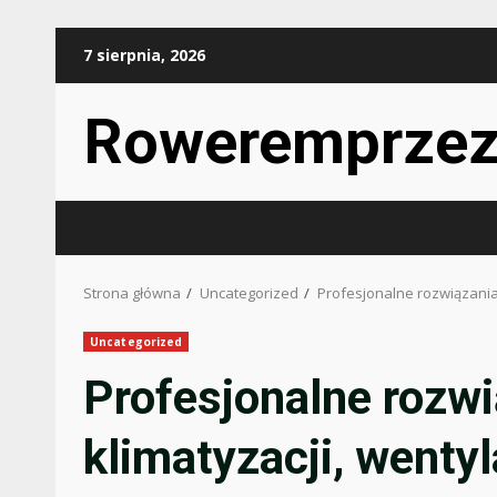
Przejdź
7 sierpnia, 2026
do
treści
Roweremprzez
Strona główna
Uncategorized
Profesjonalne rozwiązania 
Uncategorized
Profesjonalne rozwi
klimatyzacji, wentyl