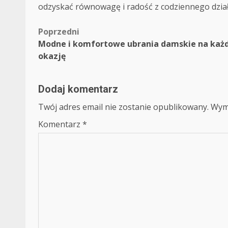
odzyskać równowagę i radość z codziennego dział
Zobacz
Poprzedni
Modne i komfortowe ubrania damskie na każ
wpisy
okazję
Dodaj komentarz
Twój adres email nie zostanie opublikowany.
Wym
Komentarz
*