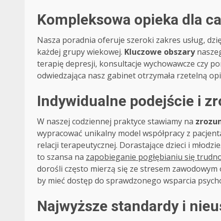
Kompleksowa opieka dla cał
Nasza poradnia oferuje szeroki zakres usług, d
każdej grupy wiekowej.
Kluczowe obszary
naszeg
terapię depresji, konsultacje wychowawcze czy po
odwiedzająca nasz gabinet otrzymała rzetelną opi
Indywidualne podejście i z
W naszej codziennej praktyce stawiamy na
zrozum
wypracować unikalny model współpracy z pacjenta
relacji terapeutycznej. Dorastające dzieci i młod
to szansa na
zapobieganie pogłębianiu się trudno
dorośli często mierzą się ze stresem zawodowym o
by mieć dostęp do sprawdzonego wsparcia psych
Najwyższe standardy i nie