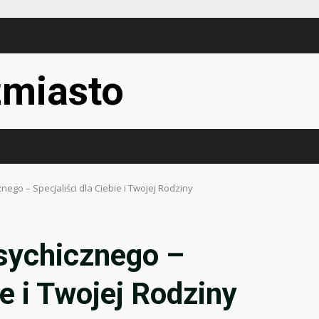
miasto
ego – Specjaliści dla Ciebie i Twojej Rodziny
sychicznego –
ie i Twojej Rodziny