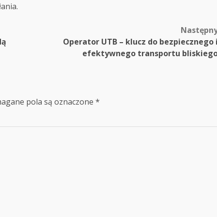
ania.
Następn
dą
Operator UTB – klucz do bezpiecznego 
efektywnego transportu bliskieg
agane pola są oznaczone
*