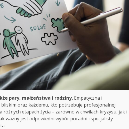
akże pary, małżeństwa i rodziny.
Empatyczna i
bliskim oraz każdemu, kto potrzebuje profesjonalnej
 różnych etapach życia – zarówno w chwilach kryzysu, jak i
tak ważny jest
odpowiedni wybór poradni i specjalisty
ta.