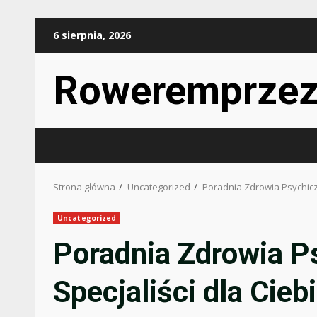
Przejdź
6 sierpnia, 2026
do
treści
Roweremprzez
Strona główna
Uncategorized
Poradnia Zdrowia Psychiczn
Uncategorized
Poradnia Zdrowia P
Specjaliści dla Cieb