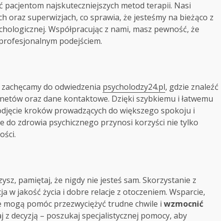
ć pacjentom najskuteczniejszych metod terapii. Nasi
ach oraz superwizjach, co sprawia, że jesteśmy na bieżąco z
chologicznej. Współpracując z nami, masz pewność, że
 profesjonalnym podejściem.
ji, zachęcamy do odwiedzenia
psycholodzy24.pl
, gdzie znaleźć
inetów oraz dane kontaktowe. Dzięki szybkiemu i łatwemu
podjęcie kroków prowadzących do większego spokoju i
 do zdrowia psychicznego przynosi korzyści nie tylko
ości.
ysz, pamiętaj, że nigdy nie jesteś sam. Skorzystanie z
w jakość życia i dobre relacje z otoczeniem. Wsparcie,
e mogą pomóc przezwyciężyć trudne chwile i
wzmocnić
aj z decyzją – poszukaj specjalistycznej pomocy, aby