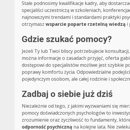
Stale podnosimy kwalifikacje kadry, aby dostarcza
specjaliści uczestniczą w szkoleniach, konferencj
najnowszymi trendami i standardami praktyki psy
otrzymasz
wsparcie poparte rzetelną wiedzą
i
Gdzie szukać pomocy?
Jeżeli Ty lub Twoi bliscy potrzebujecie konsultac
można informacje o zasadach przyjęć, oferta gab
dostępowi do specjalistów możliwe jest szybkie 
poprawy komfortu życia. Odpowiedzialne podejście
pojedynczym osobom, ale całej rodzinie i społeczn
Zadbaj o siebie już dziś
Niezależnie od tego, z jakimi wyzwaniami się mierz
pomocy doświadczonych psychologów to inwestycja 
zrozumienie oraz życzliwość to fundamenty, któr
odporność psychiczną
na kolejne lata. Nie zwlek