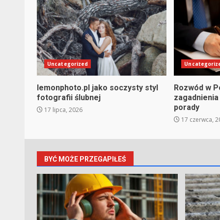
Uncategorized
Uncategoriz
lemonphoto.pl jako soczysty styl
Rozwód w P
fotografii ślubnej
zagadnienia
porady
17 lipca, 2026
17 czerwca, 2
BYĆ MOŻE PRZEGAPIŁEŚ