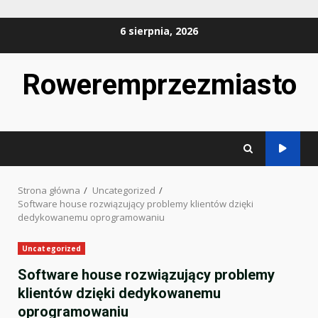
Przejdź
6 sierpnia, 2026
do
treści
Roweremprzezmiasto
Strona główna
Uncategorized
Software house rozwiązujący problemy klientów dzięki
dedykowanemu oprogramowaniu
Uncategorized
Software house rozwiązujący problemy
klientów dzięki dedykowanemu
oprogramowaniu