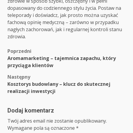
zdrowie w sposób szybki, oszczędny i w pełni
dopasowany do codziennego stylu życia. Postaw na
teleporady i doświadcz, jak prosto można uzyskać
fachową opinię medyczną – zarówno w przypadku
nagłych zachorowań, jak i regularnej kontroli stanu
zdrowia.
Zobacz
Poprzedni
Aromamarketing – tajemnica zapachu, który
wpisy
przyciąga klientów
Następny
Kosztorys budowlany – klucz do skutecznej
realizacji inwestycji
Dodaj komentarz
Twój adres email nie zostanie opublikowany.
Wymagane pola są oznaczone
*