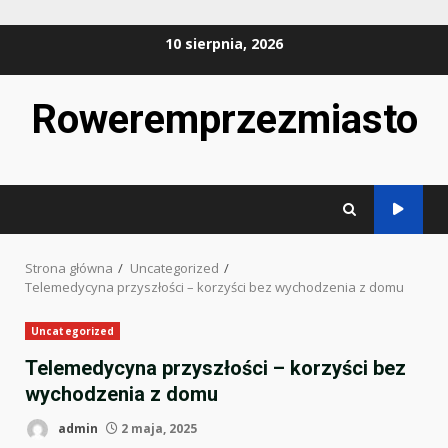
Przejdź
10 sierpnia, 2026
do
treści
Roweremprzezmiasto
Strona główna
Uncategorized
Telemedycyna przyszłości – korzyści bez wychodzenia z domu
Uncategorized
Telemedycyna przyszłości – korzyści bez
wychodzenia z domu
admin
2 maja, 2025